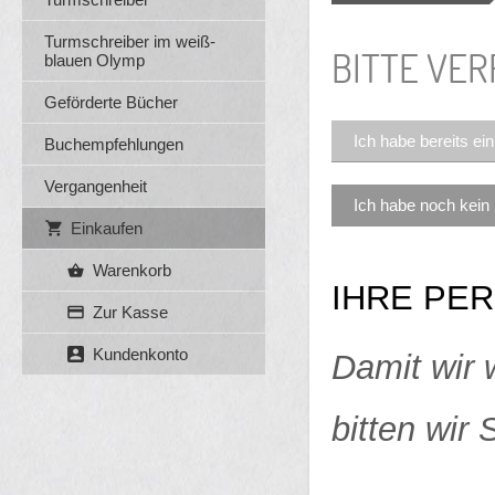
Turmschreiber im weiß-
BITTE VER
blauen Olymp
Geförderte Bücher
Ich habe bereits ei
Buchempfehlungen
Vergangenheit
Ich habe noch kein
Einkaufen
Warenkorb
IHRE PE
Zur Kasse
Kundenkonto
Damit wir 
bitten wir