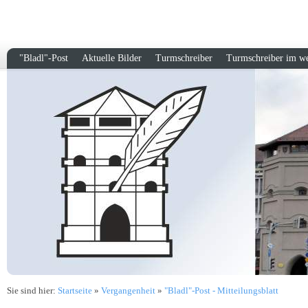
"Bladl"-Post
Aktuelle Bilder
Turmschreiber
Turmschreiber im w
Sie sind hier:
Startseite
»
Vergangenheit
»
"Bladl"-Post - Mitteilungsblatt