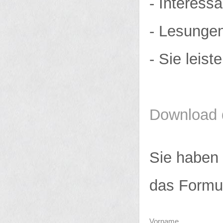
- Interess
- Lesungen
- Sie leist
Download 
Sie haben 
das Formul
Vorname