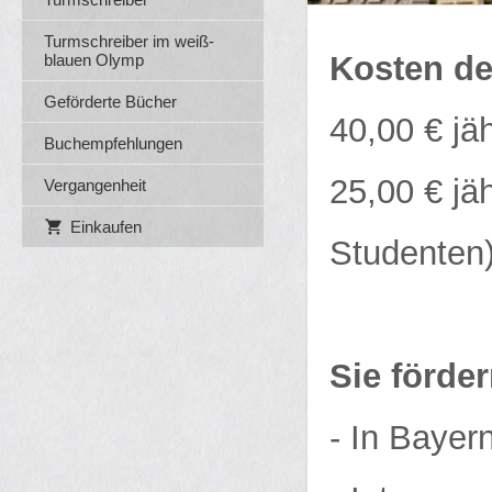
Turmschreiber im weiß-
Kosten de
blauen Olymp
Geförderte Bücher
40,00 € jäh
Buchempfehlungen
25,00 € jä
Vergangenheit
Einkaufen
Studenten
Sie förder
- In Bayer